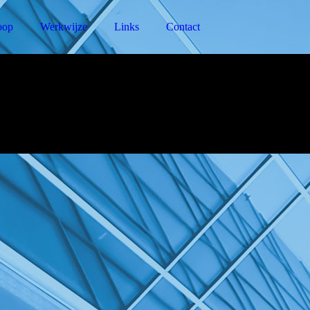
oop
Werkwijze
Links
Contact