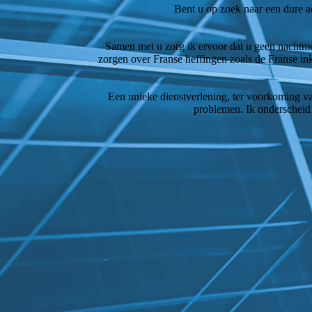
Bent u op zoek naar een dure ad
Samen met u zorg ik ervoor dat u geen nachtmerr
zorgen over Franse heffingen zoals de Franse in
Een unieke dienstverlening, ter voorkoming van
problemen. Ik onderscheid 