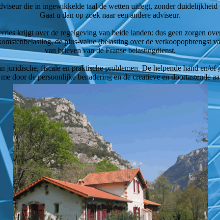
viseur die in ingewikkelde taal de wetten uitlegt, zonder duidelijkheid 
Gaat u dan op zoek naar een andere adviseur.
ies krijgt over de regelgeving van beide landen: dus geen zorgen over e
komstenbelasting, de plus-value (belasting over de verkoopopbrengst v
van brieven van de Franse belastingdienst.
 juridische, fiscale en praktische problemen. De helpende hand en/of go
me door de persoonlijke benadering en de creatieve en doortastende aan