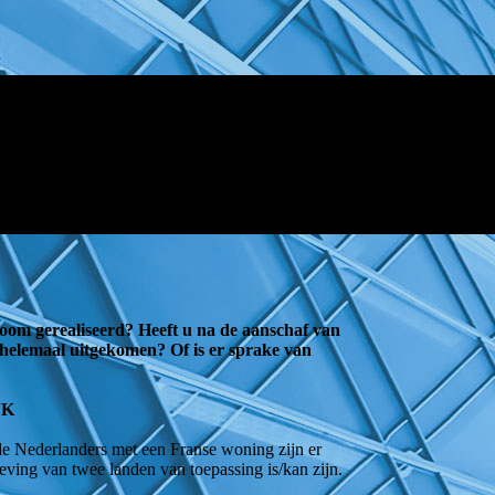
oom gerealiseerd? Heeft u na de aanschaf van
helemaal uitgekomen? Of is er sprake van
JK
de Nederlanders met een Franse woning zijn er
geving van twee landen van toepassing is/kan zijn.