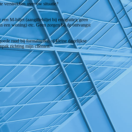
te verstrekken over uw situatie?
en M-biljet (aangiftebiljet bij emigratie), geen
an een woning) etc. Geen zorgen bij de ontvangst
ede raad bij formaliteiten of kleine dagelijkse
pak richting mijn cliënten.