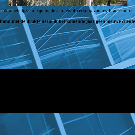
n ik u behulpzaam zijn bij de aan- en/of verkoop van uw Franse onroe
rband met de drukte neem ik het komende jaar geen nieuwe cliënte