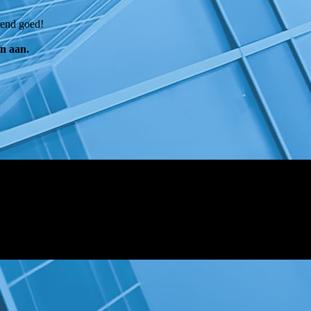
rend goed!
n aan.