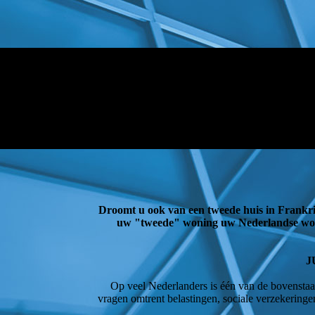
Droomt u ook van een tweede huis in Frankri
uw "tweede" woning uw Nederlandse wonin
J
Op veel Nederlanders is één van de bovenstaa
vragen omtrent belastingen, sociale verzekeringen