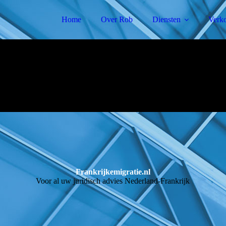
Home
Over Rob
Diensten
Verk
Frankrijkemigratie.nl
Voor al uw juridisch advies Nederland-Frankrijk